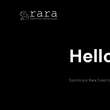
Hell
Escrito por
Rara Colect