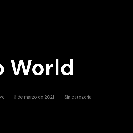
o World
ivo
6 de marzo de 2021
Sin categoría