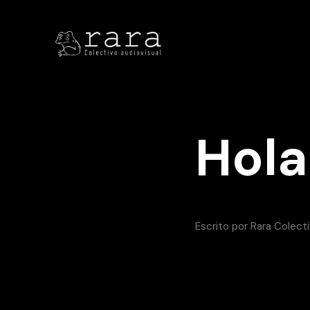
Hol
Escrito por
Rara Colect